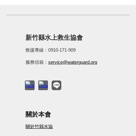
新竹縣水上救生協會
救援專線：0910-171-909
服務信箱：
service@waterguard.org
關於本會
關於竹縣水協