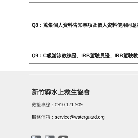
Q
8
：
蒐集個人資料告知事項及個人資料使用同意
Q
9
：
C級游泳教練證、IRB駕駛員證、IRB駕
新竹縣水上救生協會
救援專線：0910-171-909
服務信箱：
service@waterguard.org