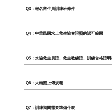
Q
3
：報名救生
員訓練
班條件
Q4：中華民國水上救生協會證照的認可範圍
Q5：水協救生員證、救生教練證、訓練合格證
Q
6
：
大頭照上傳規範
Q
7
：
訓練期間需要準備什麼