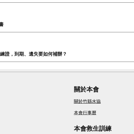
書
駛教練證，到期、遺失要如何補辦？
關於本會
關於竹縣水協
本會
行事曆
本會救生訓練