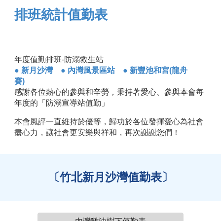
排班統計值勤表
年度值勤排班-防溺救生站
● 新月沙灣
● 內灣風景區站 ● 新豐池和宮(龍舟
賽)
感謝各位熱心的參與和辛勞，秉持著愛心、參與本會每
年度的「防溺宣導站值勤」
本會風評一直維持於優等，歸功於各位發揮愛心為社會
盡心力，讓社會更安樂與祥和，再次謝謝您們！
〔竹北新月沙灣值勤表〕