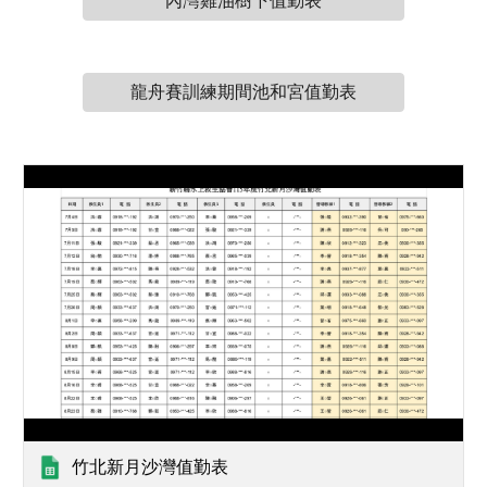
內灣雞油樹下值勤表
龍舟賽訓練期間池和宮值勤表
竹北新月沙灣值勤表