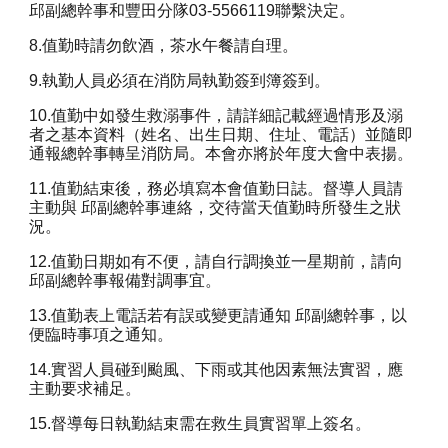
邱副總幹事和豐田分隊03-5566119聯繫決定。
8.值勤時請勿飲酒，茶水午餐請自理。
9.執勤人員必須在消防局執勤簽到簿簽到。
10.值勤中如發生救溺事件，請詳細記載經過情形及溺
者之基本資料（姓名、出生日期、住址、電話）並隨即
通報總幹事轉呈消防局。本會亦將於年度大會中表揚。
11.值勤結束後，務必填寫本會值勤日誌。督導人員請
主動與 邱副總幹事連絡，交待當天值勤時所發生之狀
況。
12.值勤日期如有不便，請自行調換並一星期前，請向
邱副總幹事報備對調事宜。
13.值勤表上電話若有誤或變更請通知 邱副總幹事，以
便臨時事項之通知。
14.實習人員碰到颱風、下雨或其他因素無法實習，應
主動要求補足。
15.督導每日執勤結束需在救生員實習單上簽名。