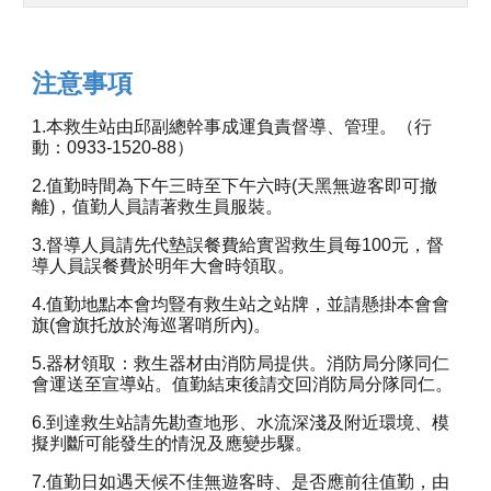
注意事項
1.本救生站由邱副總幹事成運負責督導、管理。（行
動：0933-1520-88）
2.值勤時間為下午三時至下午六時(天黑無遊客即可撤
離)，值勤人員請著救生員服裝。
3.督導人員請先代墊誤餐費給實習救生員每100元，督
導人員誤餐費於明年大會時領取。
4.值勤地點本會均豎有救生站之站牌，並請懸掛本會會
旗(會旗托放於海巡署哨所內)。
5.器材領取：救生器材由消防局提供。消防局分隊同仁
會運送至宣導站。值勤結束後請交回消防局分隊同仁。
6.到達救生站請先勘查地形、水流深淺及附近環境、模
擬判斷可能發生的情況及應變步驟。
7.值勤日如遇天候不佳無遊客時、是否應前往值勤，由